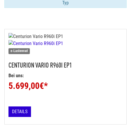
Typ
e-Lastenrad
CENTURION
VARIO R960I EP1
Bei uns:
5.699,00
€*
DETAILS