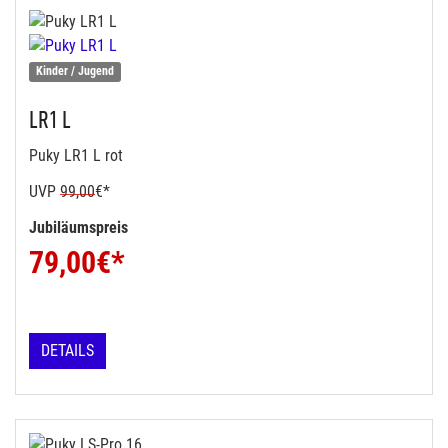
Kinder / Jugend
LR1 L
Puky LR1 L rot
UVP
99,00
€*
Jubiläumspreis
79,00
€*
DETAILS