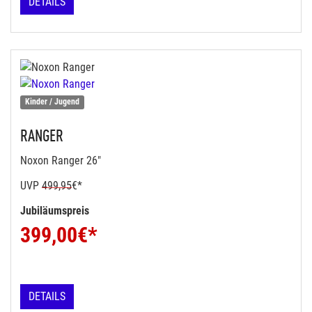
DETAILS
Kinder / Jugend
RANGER
Noxon Ranger 26"
UVP
499,95
€*
Jubiläumspreis
399,00
€*
DETAILS