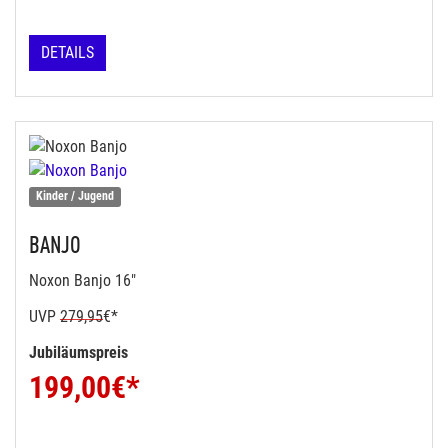
DETAILS
Kinder / Jugend
BANJO
Noxon Banjo 16"
UVP
279,95
€*
Jubiläumspreis
199,00
€*