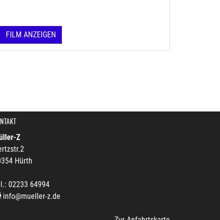
FILM ANZEIGEN
NTAKT
ller-Z
rtzstr.2
0354 Hürth
l.: 02233 64994
info@mueller-z.de
Zur Anfahrtskarte