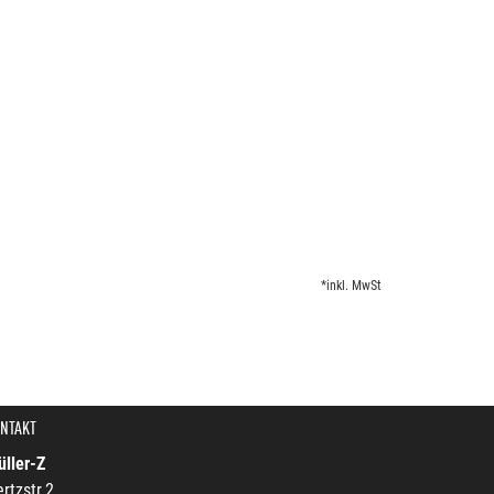
*inkl. MwSt
NTAKT
ller-Z
rtzstr.2