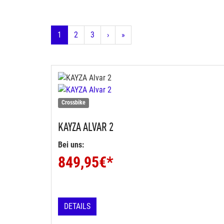
1
2
3
›
»
Crossbike
KAYZA
ALVAR 2
Bei uns:
849,95
€*
DETAILS