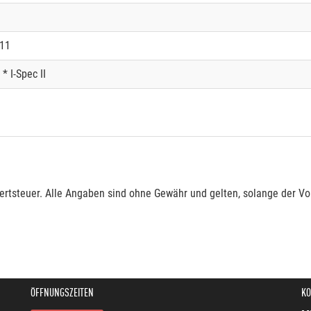
11
 I-Spec II
rtsteuer. Alle Angaben sind ohne Gewähr und gelten, solange der Vor
ÖFFNUNGSZEITEN
KO