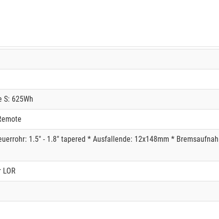
e S: 625Wh
Remote
Steuerrohr: 1.5" - 1.8" tapered * Ausfallende: 12x148mm * Bremsauf
r LOR