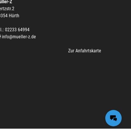
ller-Z
rtzstr.2
0354 Hürth
l.: 02233 64994
info@mueller-z.de
Zur Anfahrtskarte