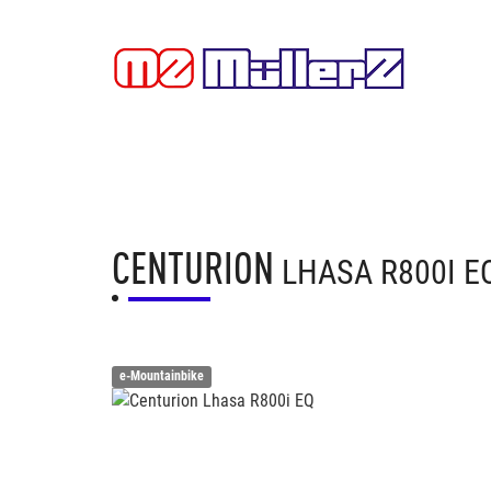
CENTURION
LHASA R800I E
e-Mountainbike