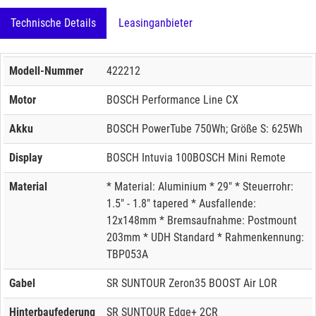
Technische Details
Leasinganbieter
Modell-Nummer
422212
Motor
BOSCH Performance Line CX
Akku
BOSCH PowerTube 750Wh; Größe S: 625Wh
Display
BOSCH Intuvia 100BOSCH Mini Remote
Material
* Material: Aluminium * 29" * Steuerrohr:
1.5" - 1.8" tapered * Ausfallende:
12x148mm * Bremsaufnahme: Postmount
203mm * UDH Standard * Rahmenkennung:
TBP053A
Gabel
SR SUNTOUR Zeron35 BOOST Air LOR
Hinterbaufederung
SR SUNTOUR Edge+ 2CR