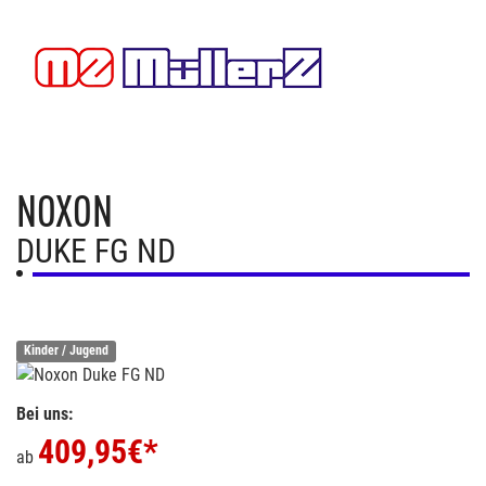
NOXON
DUKE FG ND
Kinder / Jugend
Bei uns:
409,95
€*
ab