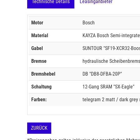
Technische Details
Leasinganbieter
Motor
Bosch
Material
KAYZA Bosch Semi-integrate
Gabel
SUNTOUR "SF19-XCR32-Boost
Bremse
hydraulische Scheibenbrem
Bremshebel
DB "DB8-DFBA-20P"
Schaltung
12-Gang SRAM "SX-Eagle"
Farben:
telegram 2 matt / dark grey
ZURÜCK