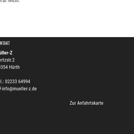
rat reicht.
NTAKT
ller-Z
rtzstr.2
0354 Hürth
l.: 02233 64994
info@mueller-z.de
Zur Anfahrtskarte