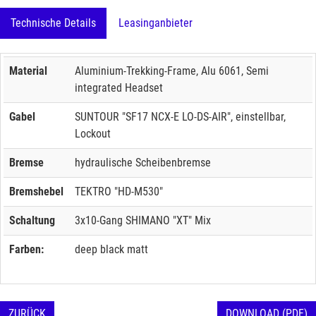
Technische Details
Leasinganbieter
Material
Aluminium-Trekking-Frame, Alu 6061, Semi
integrated Headset
Gabel
SUNTOUR "SF17 NCX-E LO-DS-AIR", einstellbar,
Lockout
Bremse
hydraulische Scheibenbremse
Bremshebel
TEKTRO "HD-M530"
Schaltung
3x10-Gang SHIMANO "XT" Mix
Farben:
deep black matt
ZURÜCK
DOWNLOAD (PDF)