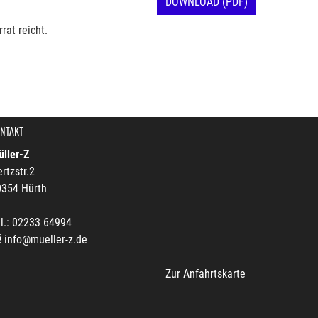
DOWNLOAD (PDF)
rat reicht.
NTAKT
ller-Z
rtzstr.2
0354 Hürth
l.: 02233 64994
info@mueller-z.de
Zur Anfahrtskarte