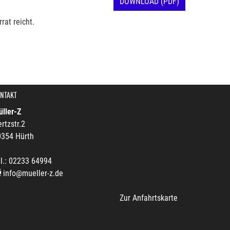
DOWNLOAD (PDF)
rat reicht.
NTAKT
ller-Z
rtzstr.2
0354 Hürth
l.: 02233 64994
info@mueller-z.de
Zur Anfahrtskarte