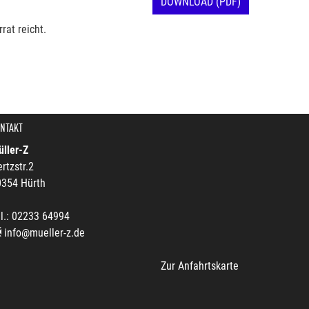
DOWNLOAD (PDF)
rat reicht.
NTAKT
ller-Z
rtzstr.2
0354 Hürth
l.: 02233 64994
info@mueller-z.de
Zur Anfahrtskarte