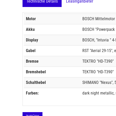
Technische Details
Leasinganbieter
Motor
BOSCH Mittelmotor 
Akku
BOSCH "Powerpack 5
Display
BOSCH, "Intuvia " 4-
Gabel
RST "Aerial 29-15", 
Bremse
TEKTRO "HD-T390"
Bremshebel
TEKTRO "HD-T390"
Schalthebel
SHIMANO "Nexus", 5
Farben:
dark night metallic, 