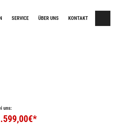
N
SERVICE
ÜBER UNS
KONTAKT
i uns:
.599,00
€*