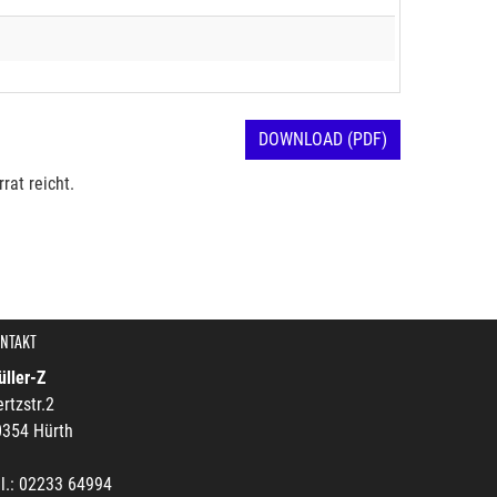
DOWNLOAD (PDF)
rat reicht.
NTAKT
ller-Z
rtzstr.2
0354 Hürth
l.: 02233 64994