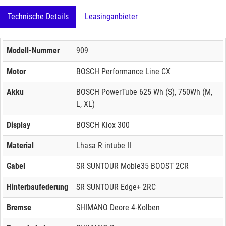
Technische Details
Leasinganbieter
Modell-Nummer
909
Motor
BOSCH Performance Line CX
Akku
BOSCH PowerTube 625 Wh (S), 750Wh (M,
L, XL)
Display
BOSCH Kiox 300
Material
Lhasa R intube II
Gabel
SR SUNTOUR Mobie35 BOOST 2CR
Hinterbaufederung
SR SUNTOUR Edge+ 2RC
Bremse
SHIMANO Deore 4-Kolben