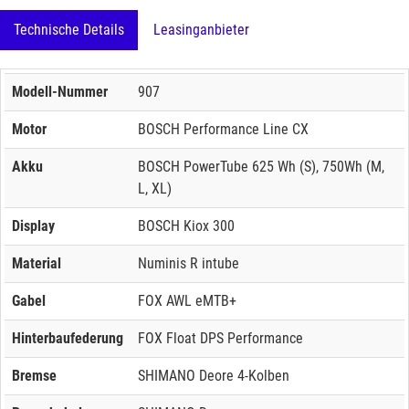
Technische Details
Leasinganbieter
Modell-Nummer
907
Motor
BOSCH Performance Line CX
Akku
BOSCH PowerTube 625 Wh (S), 750Wh (M,
L, XL)
Display
BOSCH Kiox 300
Material
Numinis R intube
Gabel
FOX AWL eMTB+
Hinterbaufederung
FOX Float DPS Performance
Bremse
SHIMANO Deore 4-Kolben