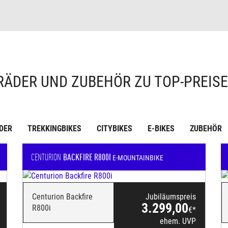
RÄDER UND ZUBEHÖR ZU TOP-PREIS
DER
TREKKINGBIKES
CITYBIKES
E-BIKES
ZUBEHÖR
CENTURION
BACKFIRE R800I
E-MOUNTAINBIKE
Centurion Backfire
Jubiläumspreis
3.299,00
R800i
€*
ehem. UVP