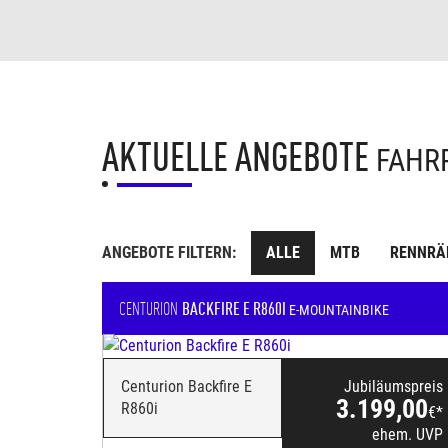
AKTUELLE ANGEBOTE
FAHR
ANGEBOTE FILTERN:
ALLE
MTB
RENNRÄ
CENTURION
BACKFIRE E R860I
E-MOUNTAINBIKE
Centurion Backfire E
Jubiläumspreis
3.199,00
R860i
€*
ehem. UVP