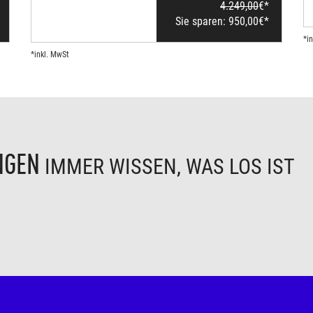
4.249,00
€*
Sie sparen:
950,00
€*
*i
*inkl. MwSt
NGEN
IMMER WISSEN, WAS LOS IST