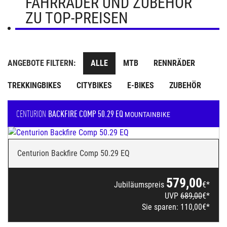
FAHRRÄDER UND ZUBEHÖR
ZU TOP-PREISEN
ANGEBOTE FILTERN:
ALLE
MTB
RENNRÄDER
TREKKINGBIKES
CITYBIKES
E-BIKES
ZUBEHÖR
CENTURION
BACKFIRE COMP 50.29 EQ
MOUNTAINBIKE
Centurion Backfire Comp 50.29 EQ
579,00
Jubiläumspreis
€*
UVP
689,00
€*
Sie sparen:
110,00
€*