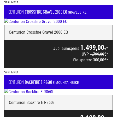
*inkl. MwSt
CENTURION
CROSSFIRE GRAVEL 2000 EQ
GRAVELBIKE
Centurion Crossfire Gravel 2000 EQ
1.499,00
Jubiläumspreis
€*
UVP
1.799,00
€*
Sie sparen:
300,00
€*
*inkl. MwSt
CENTURION
BACKFIRE E R860I
E-MOUNTAINBIKE
Centurion Backfire E R860i