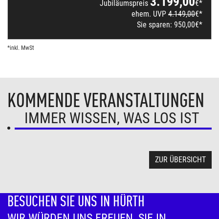
3.199,00
Jubiläumspreis
€*
ehem. UVP
4.149,00
€*
Sie sparen:
950,00
€*
*inkl. MwSt
KOMMENDE VERANSTALTUNGEN
IMMER WISSEN, WAS LOS IST
ZUR ÜBERSICHT
BESUCHEN SIE UNS IN HÜRTH
WIR WÜRDEN UNS FREUEN, SIE IN