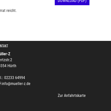
DOWNLOAD (PDF)
rat reicht.
NTAKT
ller-Z
rtzstr.2
0354 Hürth
l.: 02233 64994
info@mueller-z.de
Zur Anfahrtskarte