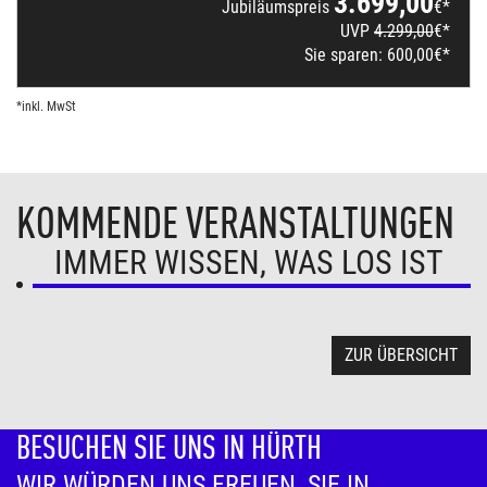
3.699,00
Jubiläumspreis
€*
UVP
4.299,00
€*
Sie sparen:
600,00
€*
*inkl. MwSt
KOMMENDE VERANSTALTUNGEN
IMMER WISSEN, WAS LOS IST
ZUR ÜBERSICHT
BESUCHEN SIE UNS IN HÜRTH
WIR WÜRDEN UNS FREUEN, SIE IN