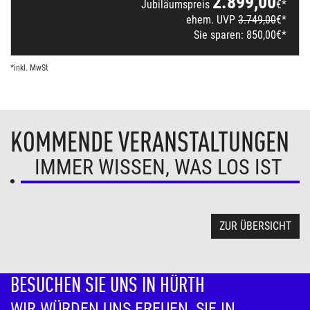
2.899,00
Jubiläumspreis
€*
ehem. UVP
3.749,00
€*
Sie sparen:
850,00
€*
*inkl. MwSt
KOMMENDE VERANSTALTUNGEN
IMMER WISSEN, WAS LOS IST
ZUR ÜBERSICHT
BESUCHEN SIE UNS IN HÜRTH
WIR WÜRDEN UNS FREUEN, SIE IN