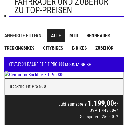
FAHRRÄDER UND ZUBEHÖR
ZU TOP-PREISEN
ANGEBOTE FILTERN:
ALLE
MTB
RENNRÄDER
TREKKINGBIKES
CITYBIKES
E-BIKES
ZUBEHÖR
CENTURION
BACKFIRE FIT PRO 800
MOUNTAINBIKE
Backfire Fit Pro 800
1.199,00
Jubiläumspreis
€*
UVP
1.449,00
€*
Sie sparen:
250,00
€*