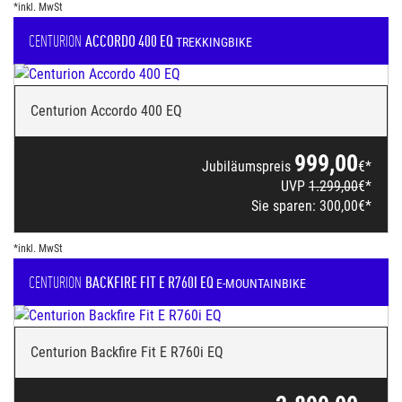
*inkl. MwSt
CENTURION
ACCORDO 400 EQ
TREKKINGBIKE
Centurion Accordo 400 EQ
999,00
Jubiläumspreis
€*
UVP
1.299,00
€*
Sie sparen:
300,00
€*
*inkl. MwSt
CENTURION
BACKFIRE FIT E R760I EQ
E-MOUNTAINBIKE
Centurion Backfire Fit E R760i EQ