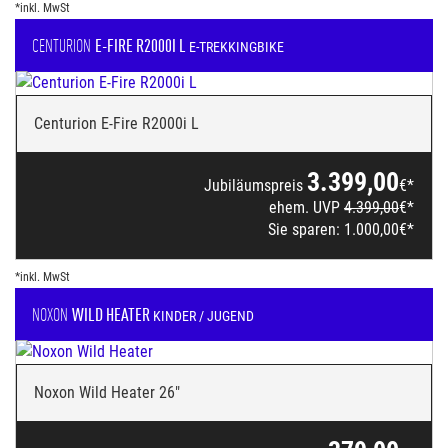
*inkl. MwSt
CENTURION
E-FIRE R2000I L
E-TREKKINGBIKE
Centurion E-Fire R2000i L
3.399,00
Jubiläumspreis
€*
ehem. UVP
4.399,00
€*
Sie sparen:
1.000,00
€*
*inkl. MwSt
NOXON
WILD HEATER
KINDER / JUGEND
Noxon Wild Heater 26"