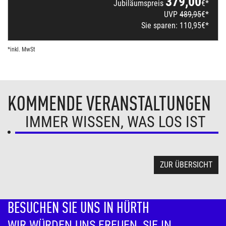
379,00
Jubiläumspreis
€*
UVP
489,95
€*
Sie sparen:
110,95
€*
*inkl. MwSt
KOMMENDE VERANSTALTUNGEN
IMMER WISSEN, WAS LOS IST
ZUR ÜBERSICHT
BESUCHEN SIE UNS IN HÜRTH
WIR WÜRDEN UNS FREUEN, SIE IN