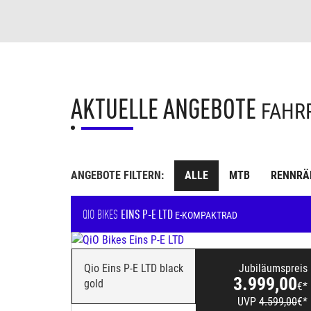
AKTUELLE ANGEBOTE
FAHR
ANGEBOTE FILTERN:
ALLE
MTB
RENNRÄ
QIO BIKES
EINS P-E LTD
E-KOMPAKTRAD
Qio Eins P-E LTD black
Jubiläumspreis
3.999,00
gold
€*
UVP
4.599,00
€*