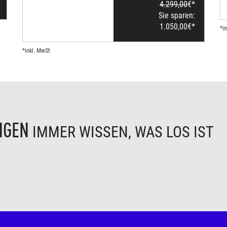
4.299,00
€*
Sie sparen:
1.050,00
€*
*i
*inkl. MwSt
NGEN
IMMER WISSEN, WAS LOS IST