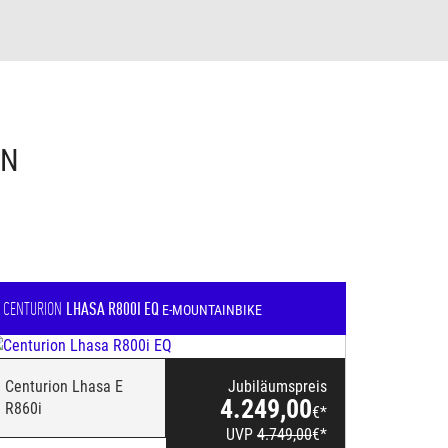
EN
CENTURION
LHASA R800I EQ
E-MOUNTAINBIKE
Centurion Lhasa E
Jubiläumspreis
4.249,00
R860i
€*
UVP
4.749,00
€*