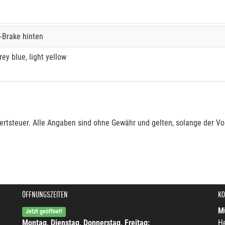
-Brake hinten
rey blue, light yellow
rtsteuer. Alle Angaben sind ohne Gewähr und gelten, solange der Vor
ÖFFNUNGSZEITEN
KO
Mü
Jetzt geöffnet!
Montag, Dienstag, Donnerstag, Freitag:
He