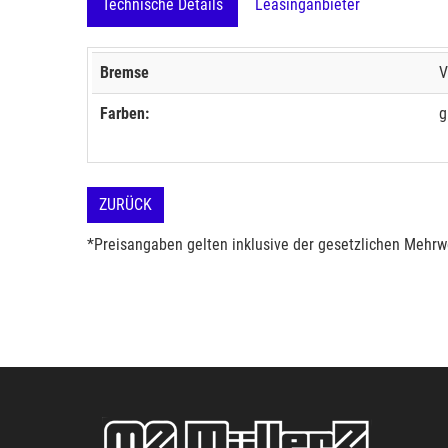
Technische Details
Leasinganbieter
Bremse
V
Farben:
g
ZURÜCK
*Preisangaben gelten inklusive der gesetzlichen Mehrwe