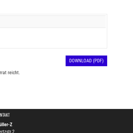
DOWNLOAD (PDF)
rat reicht.
NTAKT
ller-Z
rtzstr.2