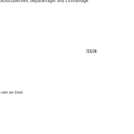
 Schutzblechen, Gepäckträger und Lichtanlage.
TEILEN:
 oder per Email.