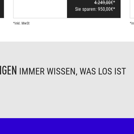
4.249,00
€*
Sie sparen:
950,00
€*
*inkl. MwSt
*i
NGEN
IMMER WISSEN, WAS LOS IST