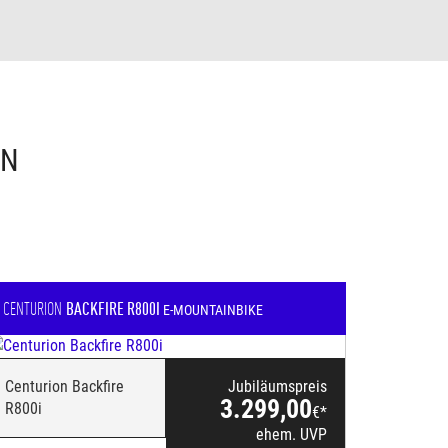
EN
CENTURION
BACKFIRE R800I
E-MOUNTAINBIKE
Centurion Backfire
Jubiläumspreis
3.299,00
R800i
€*
ehem. UVP