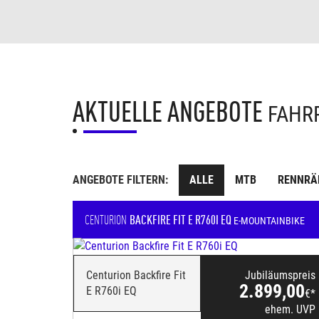
AKTUELLE ANGEBOTE
FAHR
ANGEBOTE FILTERN:
ALLE
MTB
RENNRÄ
CENTURION
BACKFIRE FIT E R760I EQ
E-MOUNTAINBIKE
Centurion Backfire Fit
Jubiläumspreis
2.899,00
E R760i EQ
€*
ehem. UVP