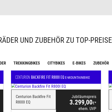
RÄDER UND ZUBEHÖR ZU TOP-PREIS
DER
TREKKINGBIKES
CITYBIKES
E-BIKES
ZUBEHÖR
CENTURION
BACKFIRE FIT R800I EQ
E-MOUNTAINBIKE
Centurion Backfire Fit
Jubiläumspreis
3.299,00
R800I EQ
€*
ehem. UVP