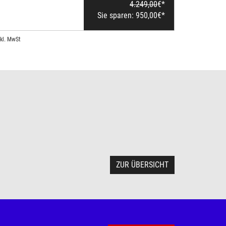
4.249,00
€*
Sie sparen:
950,00
€*
nkl. MwSt
ZUR ÜBERSICHT